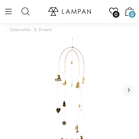
0
0
...
Dekoration
Dream