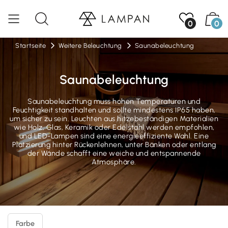
0
0
Startseite
Weitere Beleuchtung
Saunabeleuchtung
Saunabeleuchtung
Saunabeleuchtung muss hohen Temperaturen und
Feuchtigkeit standhalten und sollte mindestens IP65 haben,
um sicher zu sein. Leuchten aus hitzebeständigen Materialien
wie Holz, Glas, Keramik oder Edelstahl werden empfohlen,
und LED-Lampen sind eine energieeffiziente Wahl. Eine
Platzierung hinter Rückenlehnen, unter Bänken oder entlang
der Wände schafft eine weiche und entspannende
Atmosphäre.
Farbe