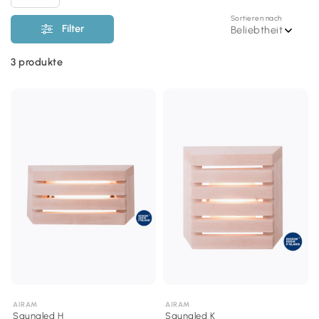
Sortieren nach
Filter
Beliebtheit
3
produkte
AIRAM
AIRAM
Saunaled H
Saunaled K