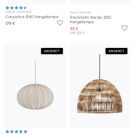
ANETA LIGHTING
HALO DESIGN
Carpatica Ø40 hängelampe
Stockholm Nordic Ø30
hängelampe
179 €
45 €
UVP 212 €
ANGEBOT
ANGEBOT