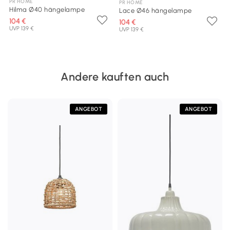
PR HOME
PR HOME
Hilma Ø40 hängelampe
Lace Ø46 hängelampe
104 €
104 €
UVP 139 €
UVP 139 €
Andere kauften auch
ANGEBOT
ANGEBOT