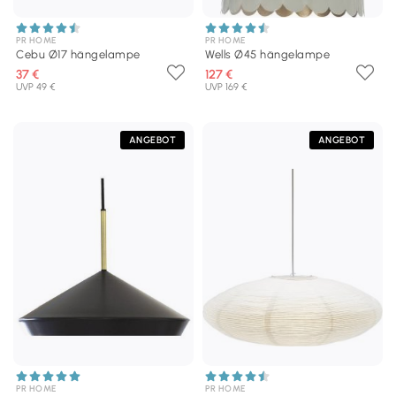
PR HOME
PR HOME
Cebu Ø17 hängelampe
Wells Ø45 hängelampe
37 €
127 €
UVP 49 €
UVP 169 €
ANGEBOT
ANGEBOT
PR HOME
PR HOME