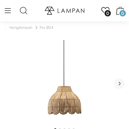
0
0
...
Hanglampen
Pia Ø24