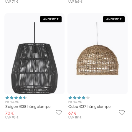
UVP 74 €
UVP 169 €
ANGEBOT
ANGEBOT
PR HOME
PR HOME
Saigon Ø38 hängelampe
Cebu Ø37 hängelampe
70 €
67 €
UVP 93 €
UVP 89 €