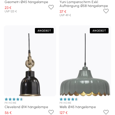
Geometri Ø45 hängelampe
Yuni Lampenschirm Exkl.
Aufhängung Ø58 hängelampe
23 €
37 €
UVP 123 €
UVP 49 €
ANGEBOT
ANGEBOT
PR HOME
PR HOME
Cleveland Ø14 hängelampe
Wells Ø45 hängelampe
56 €
127 €