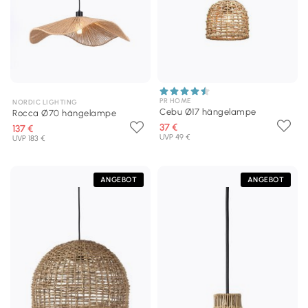
PR HOME
NORDIC LIGHTING
Cebu Ø17 hängelampe
Rocca Ø70 hängelampe
37 €
137 €
UVP 49 €
UVP 183 €
ANGEBOT
ANGEBOT