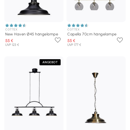
COTTEX
COTTEX
New Haven Ø45 hängelampe
Capella 70cm hängelampe
55 €
55 €
UVP 123 €
UVP 177 €
ANGEBOT