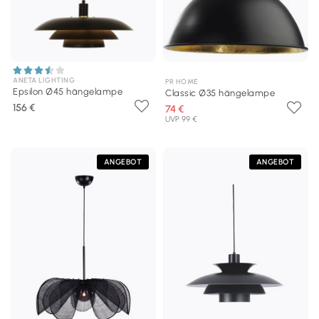
ANETA LIGHTING
PR HOME
Epsilon Ø45 hängelampe
Classic Ø35 hängelampe
156 €
74 €
UVP 99 €
ANGEBOT
ANGEBOT