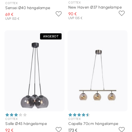
COTTEX
COTTEX
New Haven Ø37 hängelampe
Sensei Ø40 hängelampe
90 €
69 €
UVP 135 €
UVP 153 €
ANGEBOT
COTTEX
COTTEX
Salle Ø45 hängelampe
Capella 70cm hängelampe
92 €
173 €