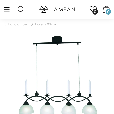
0
0
...
Hanglampen
Florens 90cm