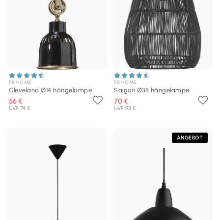
PR HOME
PR HOME
Cleveland Ø14 hängelampe
Saigon Ø38 hängelampe
56 €
70 €
UVP 74 €
UVP 93 €
ANGEBOT