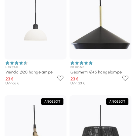
HERSTAL
PR HOME
Vienda Ø20 hängelampe
Geometri Ø45 hängelampe
23 €
23 €
UVP 66 €
UVP 123 €
ANGEBOT
ANGEBOT