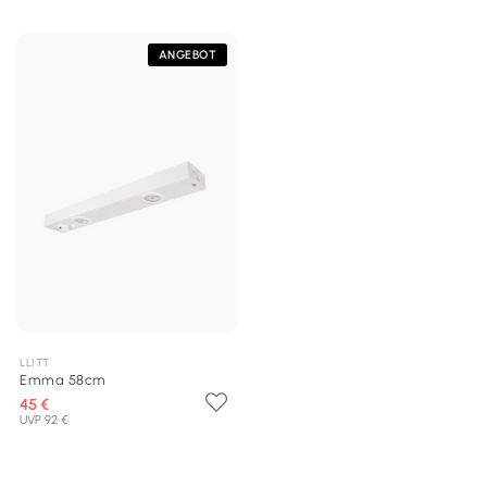
ANGEBOT
LLITT
Emma 58cm
45 €
UVP 92 €