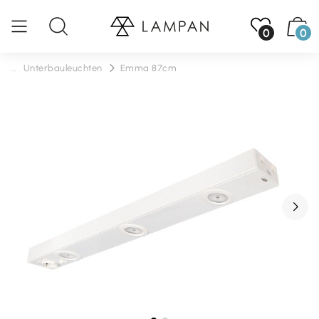
0
0
...
Unterbauleuchten
Emma 87cm