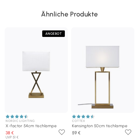
Ähnliche Produkte
ANGEBOT
NORDIC LIGHTING
COTTEX
X-factor 54cm tischlampe
Kensington 50cm tischlampe
38 €
59 €
UVP 51 €