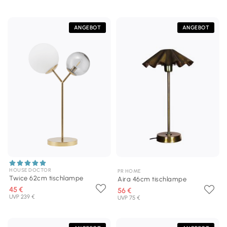
ANGEBOT
ANGEBOT
HOUSE DOCTOR
PR HOME
Twice 62cm tischlampe
Aira 46cm tischlampe
45 €
56 €
UVP 239 €
UVP 75 €