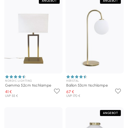
ANGEBOT
ANGEBOT
NORDIC LIGHTING
HERSTAL
Gemma 52cm tischlampe
Ballon 53cm tischlampe
41 €
67 €
UVP 55 €
UVP 170 €
ANGEBOT