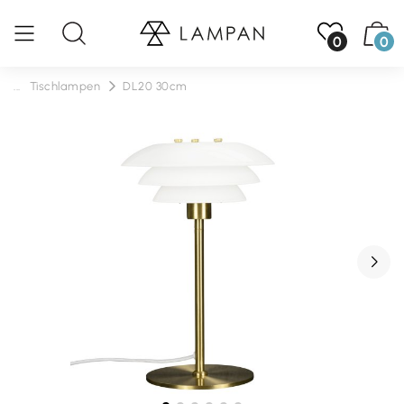
0
0
...
Tischlampen
DL20 30cm