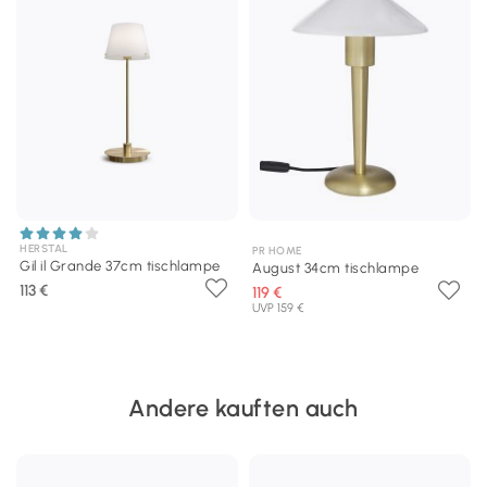
HERSTAL
PR HOME
Gil il Grande 37cm tischlampe
August 34cm tischlampe
113 €
119 €
UVP 159 €
Andere kauften auch