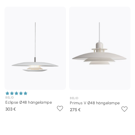
BELID
BELID
Eclipse Ø48 hängelampe
Primus V Ø48 hängelampe
303 €
275 €