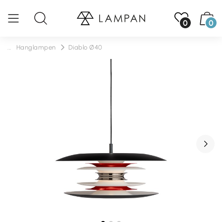
0
0
...
Hanglampen
Diablo Ø40