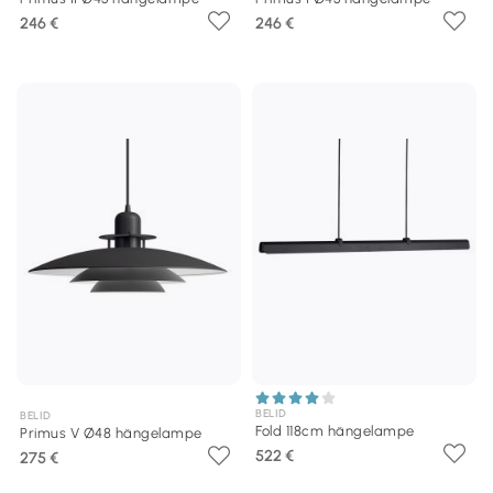
246 €
246 €
BELID
BELID
Fold 118cm hängelampe
Primus V Ø48 hängelampe
522 €
275 €