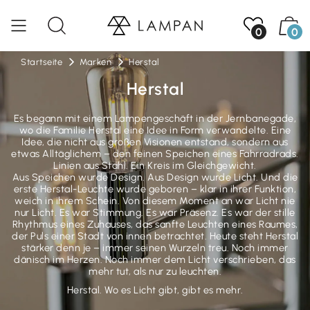
0
0
Startseite
Marken
Herstal
Herstal
Es begann mit einem Lampengeschäft in der Jernbanegade,
wo die Familie Herstal eine Idee in Form verwandelte. Eine
Idee, die nicht aus großen Visionen entstand, sondern aus
etwas Alltäglichem – den feinen Speichen eines Fahrradrads.
Linien aus Stahl. Ein Kreis im Gleichgewicht.
Aus Speichen wurde Design. Aus Design wurde Licht. Und die
erste Herstal-Leuchte wurde geboren – klar in ihrer Funktion,
weich in ihrem Schein. Von diesem Moment an war Licht nie
nur Licht. Es war Stimmung. Es war Präsenz. Es war der stille
Rhythmus eines Zuhauses, das sanfte Leuchten eines Raumes,
der Puls einer Stadt von innen betrachtet. Heute steht Herstal
stärker denn je – immer seinen Wurzeln treu. Noch immer
dänisch im Herzen. Noch immer dem Licht verschrieben, das
mehr tut, als nur zu leuchten.
Herstal. Wo es Licht gibt, gibt es mehr.