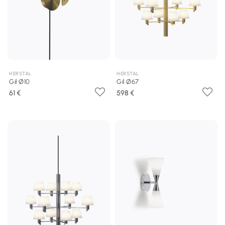
HERSTAL
HERSTAL
Gil Ø10
Gil Ø67
61 €
598 €