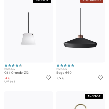
ANGEBOT
AUSLAUFEND
HERSTAL
HERSTAL
Gil il Grande Ø13
Edge Ø50
14 €
189 €
UVP 66 €
ANGEBOT