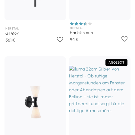
HERSTAL
HERSTAL
Harlekin duo
Gil Ø67
94 €
561 €
ANGEBOT