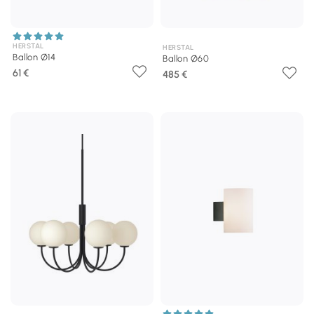
HERSTAL
HERSTAL
Ballon Ø14
Ballon Ø60
61 €
485 €