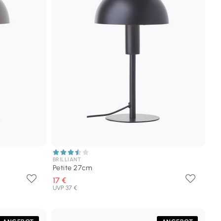
BRILLIANT
Petite 27cm
17 €
UVP 37 €