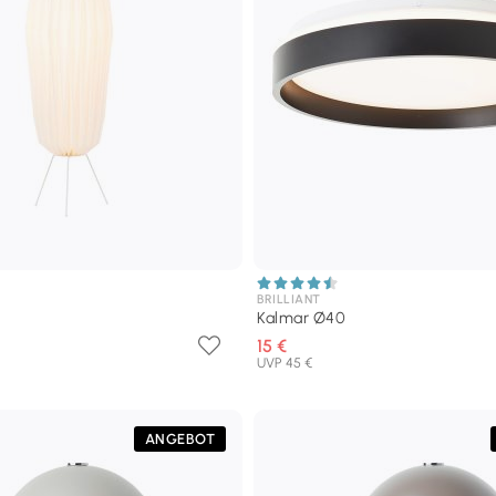
BRILLIANT
Kalmar Ø40
15 €
UVP 45 €
ANGEBOT