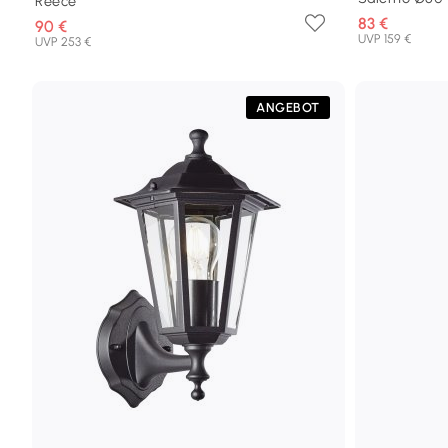
Reece
83 €
90 €
UVP 159 €
UVP 253 €
ANGEBOT