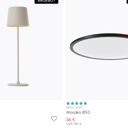
ANGEBOT
BRILLIANT
Mosako Ø50
36 €
UVP 149 €