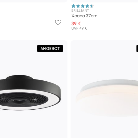
BRILLIANT
Xaana 37cm
39 €
UVP 49 €
ANGEBOT