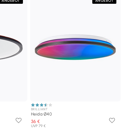
ANGEBOT
ANGEBOT
BRILLIANT
Heida Ø40
36 €
UVP 79 €