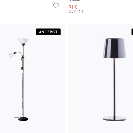
91 €
UVP 114 €
ANGEBOT