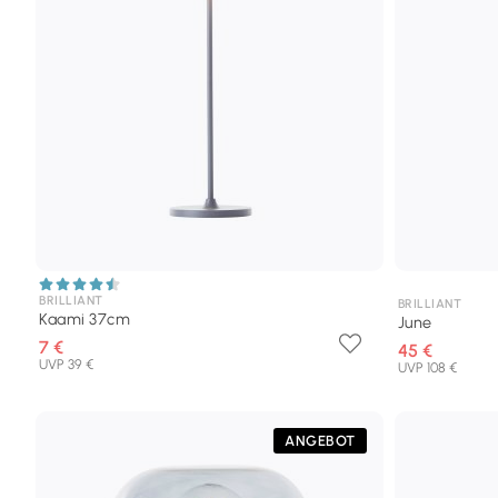
BRILLIANT
BRILLIANT
Kaami 37cm
June
7 €
45 €
UVP 39 €
UVP 108 €
ANGEBOT