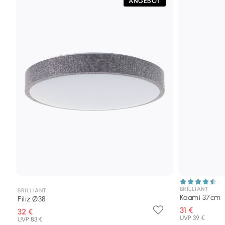
ANGEBOT
BRILLIANT
BRILLIANT
Kaami 37cm
Filiz Ø38
31 €
32 €
UVP 39 €
UVP 83 €