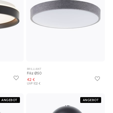
BRILLIANT
Filiz Ø50
42 €
UVP 102 €
ANGEBOT
ANGEBOT