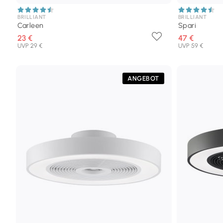
BRILLIANT
BRILLIANT
Carleen
Spari
23 €
47 €
UVP 29 €
UVP 59 €
ANGEBOT