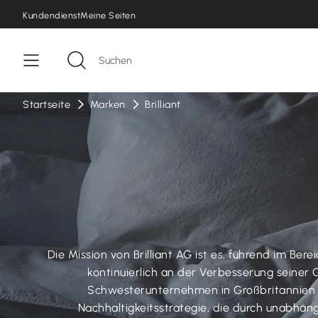
Kundendienst
Meine Seiten
Startseite
Marken
Brilliant
Die Mission von Brilliant AG ist es, führend im B
kontinuierlich an der Verbesserung seiner
Schwesterunternehmen in Großbritannien ei
Nachhaltigkeitsstrategie, die durch unabhän