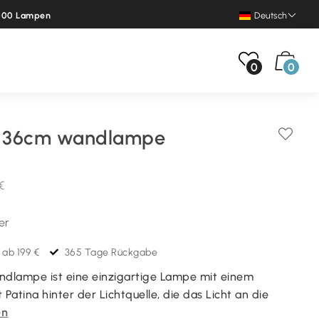
.000 Lampen
Deutsch
0
0
 36cm wandlampe
 €
er
 ab 199 €
365 Tage Rückgabe
dlampe ist eine einzigartige Lampe mit einem
 Patina hinter der Lichtquelle, die das Licht an die
en