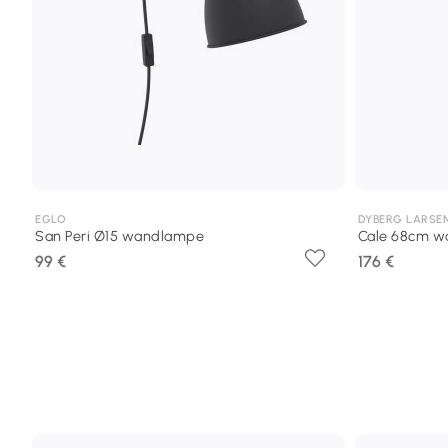
EGLO
DYBERG LARSE
San Peri Ø15 wandlampe
Cale 68cm 
99 €
176 €