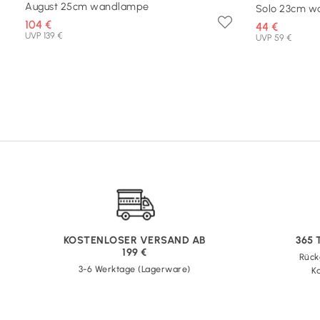
August 25cm wandlampe
Solo 23cm 
104 €
44 €
UVP 139 €
UVP 59 €
KOSTENLOSER VERSAND AB
365
199 €
Rück
3-6 Werktage (Lagerware)
Ka