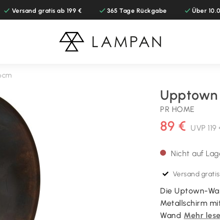
Versand gratis ab 199 €
365 Tage Rückgabe
Über 10
6cm
Upptown
PR HOME
89 €
UVP
119
Nicht auf Lag
Versand gratis
Die Uptown-Wan
Metallschirm mit
Wand
Mehr les