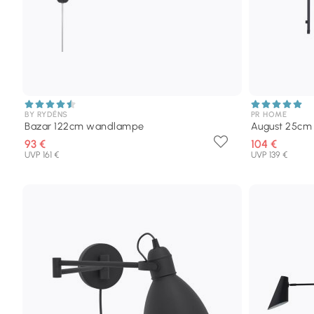
BY RYDÉNS
PR HOME
Bazar 122cm wandlampe
August 25c
93 €
104 €
UVP 161 €
UVP 139 €