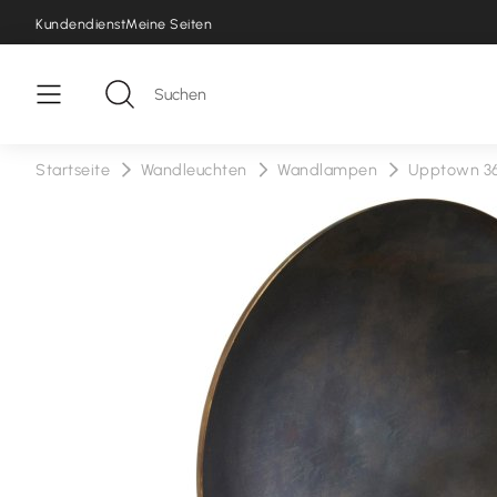
Kundendienst
Meine Seiten
Startseite
Wandleuchten
Wandlampen
Upptown 3