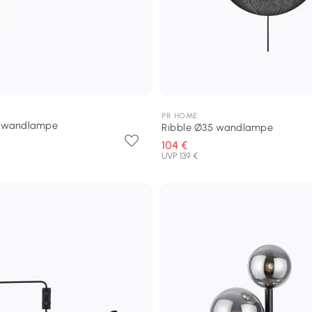
PR HOME
m wandlampe
Ribble Ø35 wandlampe
104 €
UVP 139 €