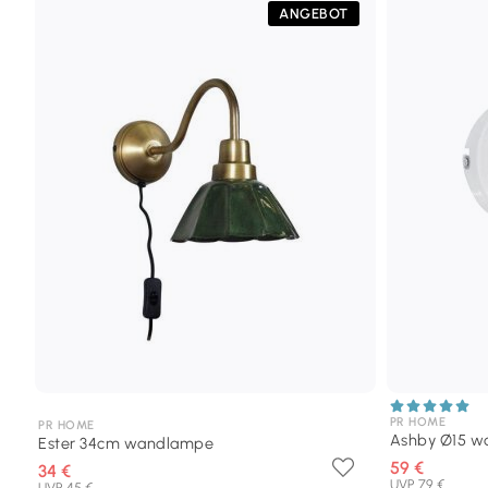
ANGEBOT
PR HOME
PR HOME
Ashby Ø15 
Ester 34cm wandlampe
59 €
34 €
UVP 79 €
UVP 45 €