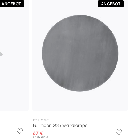
ANGEBOT
ANGEBOT
PR HOME
Fullmoon Ø35 wandlampe
67 €
UVP 89 €