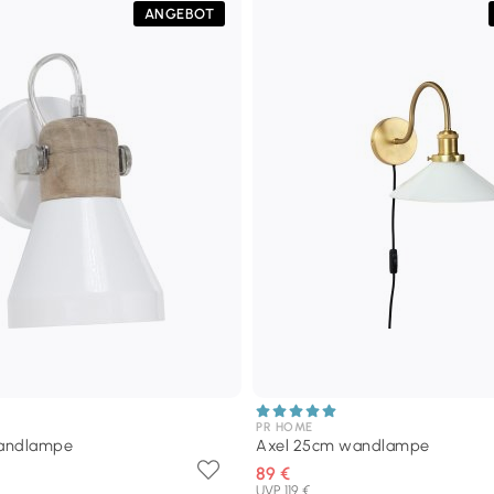
ANGEBOT
PR HOME
wandlampe
Axel 25cm wandlampe
89 €
UVP 119 €