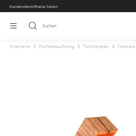
Kundendienst
Meine Seiten
Startseite
Tischbeleuchtung
Tischlampen
Treasure