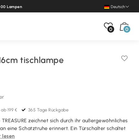
.000 Lampen
Deutsch
0
0
 16cm tischlampe
er
 ab 199 €
365 Tage Rückgabe
e TREASURE zeichnet sich durch ihr außergewöhnliches
an eine Schatztruhe erinnert. Ein Türschalter schaltet
 lesen