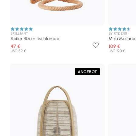
BRILLIANT
BY RYDÉNS
Sailor 40cm tischlampe
Mira Mushro
47 €
109 €
UVP 59 €
UVP 190 €
ANGEBOT