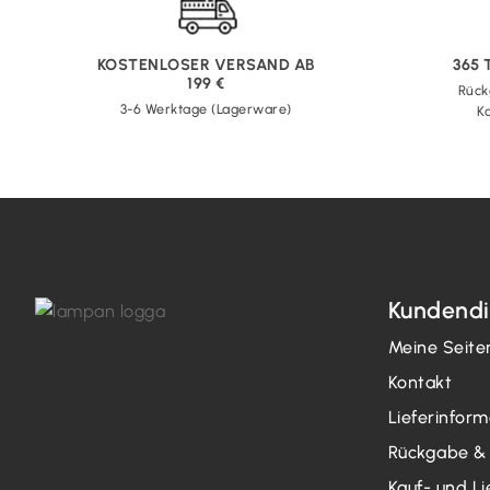
KOSTENLOSER VERSAND AB
365
199 €
Rück
3-6 Werktage (Lagerware)
Ka
Kundendi
Meine Seite
Kontakt
Lieferinfor
Rückgabe &
Kauf- und L