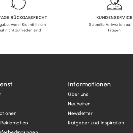
 TAGE RÜCKGABERECHT
KUNDENSERVICE
gabe, wenn Sie mit Ihrem
Schnelle Antworten auf 
uf nicht zufrieden sind
Fragen
enst
Informationen
n
Über uns
Neuheiten
mationen
Newsletter
 Reklamation
Ratgeber und Inspiration
ieferbedingungen