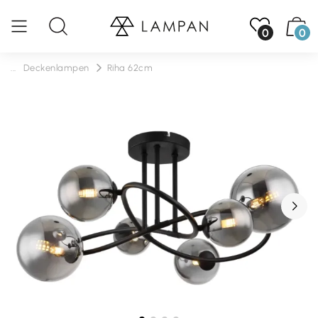
0
0
...
Deckenlampen
Riha 62cm