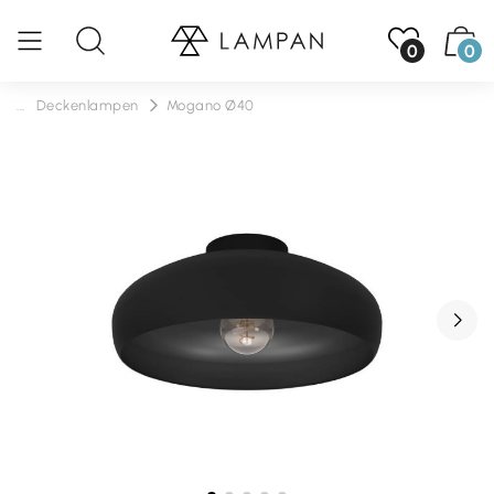
0
0
...
Deckenlampen
Mogano Ø40