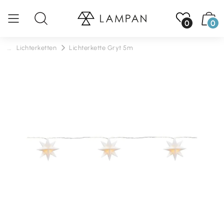
0
0
...
Lichterketten
Lichterkette Gryt 5m