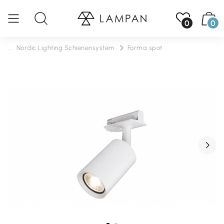
0
0
...
Nordic Lighting Schienensystem
Forma spot