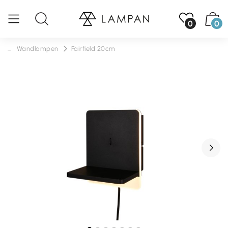
0
0
...
Wandlampen
Fairfield 20cm