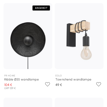
ANGEBOT
PR HOME
EGLO
Ribble Ø35 wandlampe
Townshend wandlampe
104 €
49 €
UVP 139 €