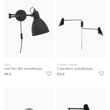
EGLO
DYBERG LARSEN
San Peri Ø15 wandlampe
Cale 68cm wandlampe
99 €
176 €