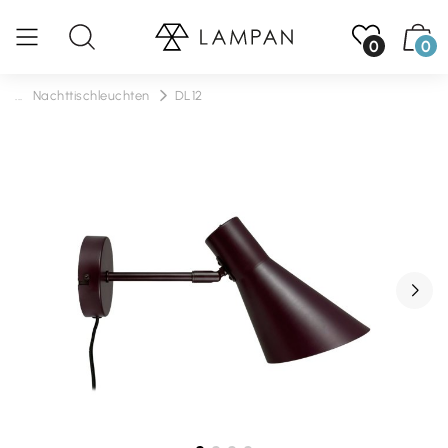
0
0
...
Nachttischleuchten
DL12