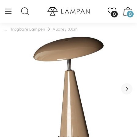
0
0
...
Tragbare Lampen
Audrey 33cm